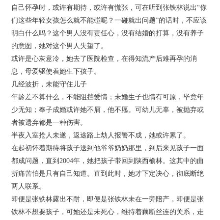
自己怀孕时，或许有期待，或许有慌张，可在听到张铁林说出“你
们这些年轻女孩怎么就不能碰呢？一碰就出问题”的话时，不应该
明白什么吗？这个男人没有责任心，没有结婚的打算，没有养子
的意图，她对这个男人失望了。
或许是心灰意冷，她去了医院检查，在得知流产后难再孕的消
息，母爱驱使着她生下孩子。
几经波折，未能守住儿子
年龄差不算什么，不能阻挡爱情；未婚生子也情有可原，毕竟年
少无知；奉子成婚或许她不屑，他不愿。可幼儿无辜，被抛弃或
者被遗弃都是一种伤害。
半夜入室抢人未遂，返途路上劫人报警不成，她或许累了。
在起初怀着期待将孩子送到他爷爷奶奶那里，到后来见孩子一面
都成问题，直到2004年，她把孩子带回到陕西榆林。这其中的曲
折痛苦怕是只有自己知道。直到此时，她才下定决心，彻底断绝
两人联系。
即便是张铁林露出不耐，即便是张铁林未在一旁陪产，即便是张
铁林不想要孩子，可她还是未死心，维持着藕断丝连的关系，走