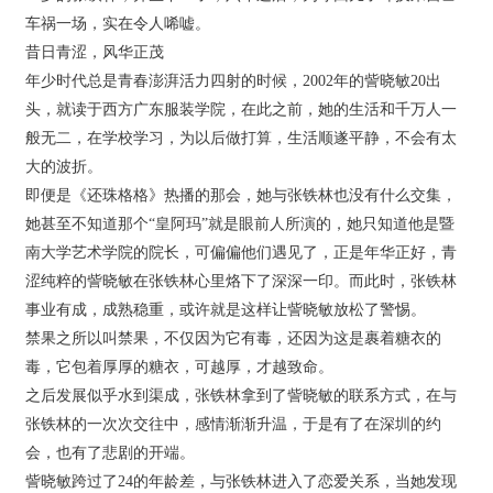
车祸一场，实在令人唏嘘。
昔日青涩，风华正茂
年少时代总是青春澎湃活力四射的时候，2002年的訾晓敏20出
头，就读于西方广东服装学院，在此之前，她的生活和千万人一
般无二，在学校学习，为以后做打算，生活顺遂平静，不会有太
大的波折。
即便是《还珠格格》热播的那会，她与张铁林也没有什么交集，
她甚至不知道那个“皇阿玛”就是眼前人所演的，她只知道他是暨
南大学艺术学院的院长，可偏偏他们遇见了，正是年华正好，青
涩纯粹的訾晓敏在张铁林心里烙下了深深一印。而此时，张铁林
事业有成，成熟稳重，或许就是这样让訾晓敏放松了警惕。
禁果之所以叫禁果，不仅因为它有毒，还因为这是裹着糖衣的
毒，它包着厚厚的糖衣，可越厚，才越致命。
之后发展似乎水到渠成，张铁林拿到了訾晓敏的联系方式，在与
张铁林的一次次交往中，感情渐渐升温，于是有了在深圳的约
会，也有了悲剧的开端。
訾晓敏跨过了24的年龄差，与张铁林进入了恋爱关系，当她发现