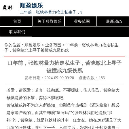
顺盈娱乐
11年前，张铁林暴力抢走私生子，訾晓敏北上寻子被撞成九级
首页
关于顺盈娱乐
业务范围
最新动态
联系我们
你的位置：
顺盈娱乐
>
业务范围
> 11年前，张铁林暴力抢走私生
子，訾晓敏北上寻子被撞成九级伤残
11年前，张铁林暴力抢走私生子，訾晓敏北上寻子
被撞成九级伤残
发布日期：2024-09-09 09:20 点击次数：183
若爱，请深爱；若弃，该彻底。不要暧昧，伤人伤己。訾晓敏大
概就是爱的不够，弃得不彻底吧。
訾晓敏或许不为众人所熟知，但那些年热播剧《还珠格格》想必
是家喻户晓的，而其中饰演“皇阿玛”的张铁林我们还是很“脸
熟”的，訾晓敏，就是张铁林的其中一任女友。她在20岁遇见了大
24岁的张铁林，并生下一子，六年过后，为夺回儿子却换来自己