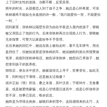
上了旧时女性的道路。当断不断，反受其害。
两年的时光，从甜蜜恋人到了孩子之争，她总是心怀希冀，可张
铁林最终不能如仓央嘉措的诗一般，“我只能爱你一世，不能爱你
一时。”
回到家里，张铁林以隔壁失窃为由在半夜进入屋内抢孩子，訾晓
敏父亲阻止了他的行为。后来张铁林再次出现抢人行为，訾晓敏
无奈报警，可警方以家庭纷争不予受理。
在后来她的回忆中，她说在路上被劫走时，看不见车牌号，用光
盘挡住了，但她知道那是张铁林的车。她说她刚到派出所报警做
笔录，就接到张铁林电话。她告诉张铁林，她想自己养孩子，她
想拿到孩子的抚养权。
彻悟后，便去水中捞月。她被逼得北上寻子，世事变化，如此无
常，到时他过于薄情，还是她太过痴傻？
或许正如《氓》所说，桑之未落，其叶沃若；于嗟鸠兮，无食桑
葚。或是被爱情蒙骗，或是心甘情愿沉迷其中，或是心怀侥幸涉
世不深，但事已至此，唯余叹息。
她终是为寻情去匆匆，破晓归来积雪中。这段感情来的太巧，太