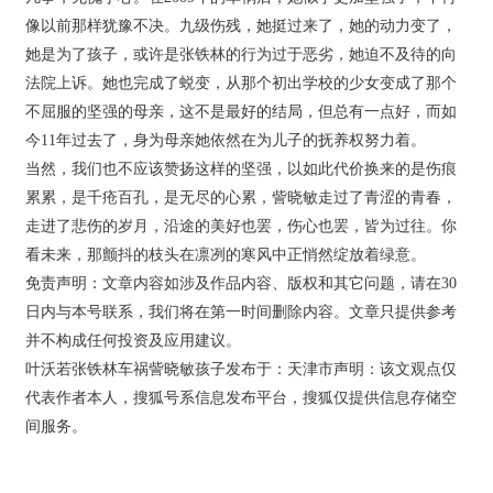
像以前那样犹豫不决。九级伤残，她挺过来了，她的动力变了，
她是为了孩子，或许是张铁林的行为过于恶劣，她迫不及待的向
法院上诉。她也完成了蜕变，从那个初出学校的少女变成了那个
不屈服的坚强的母亲，这不是最好的结局，但总有一点好，而如
今11年过去了，身为母亲她依然在为儿子的抚养权努力着。
当然，我们也不应该赞扬这样的坚强，以如此代价换来的是伤痕
累累，是千疮百孔，是无尽的心累，訾晓敏走过了青涩的青春，
走进了悲伤的岁月，沿途的美好也罢，伤心也罢，皆为过往。你
看未来，那颤抖的枝头在凛冽的寒风中正悄然绽放着绿意。
免责声明：文章内容如涉及作品内容、版权和其它问题，请在30
日内与本号联系，我们将在第一时间删除内容。文章只提供参考
并不构成任何投资及应用建议。
叶沃若张铁林车祸訾晓敏孩子发布于：天津市声明：该文观点仅
代表作者本人，搜狐号系信息发布平台，搜狐仅提供信息存储空
间服务。