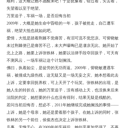
顺利，这大概让她不愿醒来吧！于是犹豫着，错过着，失去着，
失望着以至于绝望。
万里追子，车祸一场，是否后悔当初
2009年，大概是她生命中昏暗的一年，孩子被抢走，自己遭车
祸，绝望大抵也就如此吧。
爱情，大抵是踏着荆棘不觉痛苦，有泪可流不觉悲凉。可訾晓敏
未过荆棘便已是痛苦不已，未大声嚎啕已是凄凉无比。她开始了
北上之路，她要上诉张铁林，她要以法律手段夺回孩子，可天有
不测风云，一场车祸让这个计划搁浅。
佛曰，执着如尘，是徒劳的无功而返。2009年，訾晓敏遭遇车
祸，被撞成九级伤残，这无疑又是一场无妄之灾。她本想着此去
上诉，定要拿回抚养权，可上天开了个玩笑。张铁林的出现，是
她人生的转折点，她的万里追子，没有感动上天，也没换来后来
法院的判定，她想要的什么也没有得到，结果无疑是残酷的。
若问当初后悔否，想必不，2011年她继续完成她搁浅的事情——
上诉，她是个母亲，她还是爱着那个孩子。在她上诉的同时，张
铁林的另一个前任，侯俊杰也决定上诉张铁林。
凡事，无愧于心。在2009年的车祸后，她似乎更加坚强了，不再