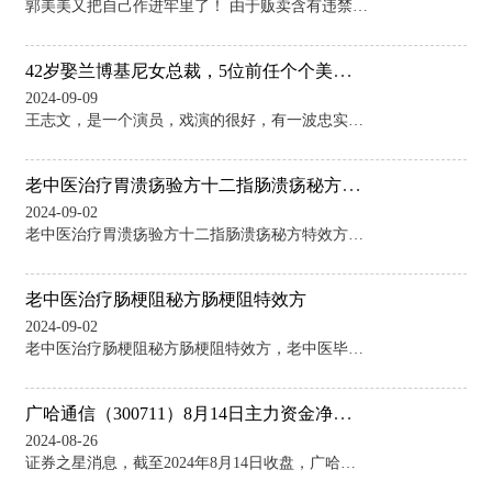
郭美美又把自己作进牢里了！ 由于贩卖含有违禁成分的减肥药，郭美美被判处有期徒刑两年六个月。消息一出，网上就炸开了锅。 网友纷纷调侃： “想念你的好，想念你的外套，想念牢里的味道。” “要么在牢里，要么在去牢里的路上。” “监规还没忘，进去就不用背了。” 前脚出狱发道歉视频，后脚卖假药又进去了。郭美美这番骚操作着实让人摸不着头脑。 从“一举走红”到“二度进宫”，10年时间里，她的身上演绎了诸多真假是非。 商业经理是假，被人包养是真 一切大风大浪都要从2011年说起。 彼时，年芳20的郭美美在V博
42岁娶兰博基尼女总裁，5位前任个个美若天仙，王志文凭的什么？
2024-09-09
王志文，是一个演员，戏演的很好，有一波忠实的粉丝。 说起王志文，现在的年轻人可能不太熟悉，但大多数八零后的人，还是记得这位老戏骨的。 这些年，王志文的戏剧作品很少了，可能是赚够了，又或者不想接烂戏，总之大家很少看见王志文的新作品。 即便如此，王志文的声音还是有的，在自媒体时代，一个名人想销声匿迹实在是太难了。 作为一名有着特殊魅力的男演员，你很难评价王志文，说他帅，总会觉得哪里不准确？说他丑？就是埋汰人了。毕竟王志文是演过“嫪毐”的男人。 年轻时的王志文还是很帅气的，用现在的话说就是小鲜肉。
老中医治疗胃溃疡验方十二指肠溃疡秘方特效方
2024-09-02
老中医治疗胃溃疡验方十二指肠溃疡秘方特效方，老中医毕生经验，诚心奉献，请关注作者、赞赏、转藏等（体质不同、仅供参考）。 老中医治胃溃疡验方：柴胡12克，黄芩9克，半夏9克，大黄6克，白芍9克，枳实6克，生姜12克，大枣4枚，水煎服。用于胃溃疡病肝火郁胃，火结气瘀。某男60岁，患胃溃疡多年，上方服数剂后症状明显好转，后以调养胃气之剂善后。 老中医治胃溃疡验方：川军、桃仁、土虫、赤芍、元胡、二丑、枳实各10克，干姜5克。水煎服。用于治疗胃溃疡病。某男50岁，胃脘疼痛5年余，反复发作，如针刺或烧灼感
老中医治疗肠梗阻秘方肠梗阻特效方
2024-09-02
老中医治疗肠梗阻秘方肠梗阻特效方，老中医毕生经验，诚心奉献，请关注作者、赞赏、转藏等（体质不同、仅供参考）。 老中医治肠梗阻验方：姜汁炒川连2克，广木香姜半夏川厚朴青陈皮各6克，赤白苓各10克，槟榔10克，制香附15克，桂枝杭芍，甘草、姜半夏各9克，川椒3克，大枣12枚。水煎，频频温服。配合针刺内关、天枢、足三里、中脘、关元。用于肠梗阻寒邪内结，腑气不通者。患者服上药5小时后诸症消失，梗阻解除。 老中医治肠粘连肠梗阻验方：1、党参白术大腹皮木香白芍各9克，炙甘草5克，炮姜炭6克，黄连4克。水煎
广哈通信（300711）8月14日主力资金净卖出2265.68万元
2024-08-26
证券之星消息，截至2024年8月14日收盘，广哈通信(300711)报收于15.04元，下跌2.08%，换手率4.01%，成交量9.95万手，成交额1.52亿元。 8月14日的资金流向数据方面，主力资金净流出2265.68万元，占总成交额14.94%，游资资金净流出692.59万元，占总成交额4.57%，散户资金净流入2958.27万元，占总成交额19.51%。 近5日资金流向一览见下表： 该股主要指标及行业内排名如下： 广哈通信2024年一季报显示，公司主营收入5442.6万元，同比上升16