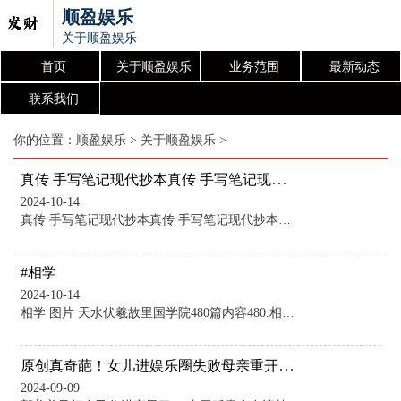
顺盈娱乐
关于顺盈娱乐
首页
关于顺盈娱乐
业务范围
最新动态
联系我们
你的位置：
顺盈娱乐
>
关于顺盈娱乐
>
真传 手写笔记现代抄本真传 手写笔记现代抄本，布局八字择日寻龙点
2024-10-14
真传 手写笔记现代抄本真传 手写笔记现代抄本，布局八字择日寻龙点穴化解催吉等综笔记！共计138页！ 图片 图片 图片 图片 图片 图片 图片 图片 图片 图片 图片 图片 图片 图片 本站仅提供存储服务，所有内容均由用户发布，如发现有害或侵权内容，请点击举报。
#相学
2024-10-14
相学 图片 天水伏羲故里国学院480篇内容480.相学——十二宫详解480.相学——十二宫详解今天479.相学——断掌的看法479.相学——断掌的看法今天478.相学经典——《论衡·卷三·骨相篇》478.相学经典——《论衡·卷三·骨相篇》昨天477.相学——面相实战金句477.相学——面相实战金句昨天476.相学——历代相术详鉴476.相学——历代相术详鉴前天475.相学天机——婚姻关475.相学天机——婚姻关2天前474.相学——脚相看财富运势474.相学——脚相看财富运势3天前473.相学—
原创真奇葩！女儿进娱乐圈失败母亲重开洗浴中心，把孩子送上不归路
2024-09-09