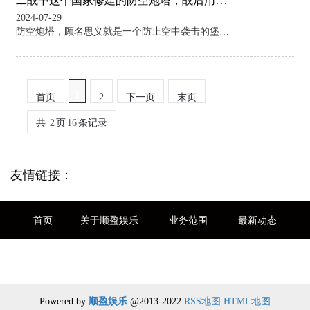
二战中这个国家修建的防空炮塔，战后用了25吨炸药都没有将其炸毁
2024-07-29
防空炮塔，顾名思义就是一个防止空中袭击的堡垒，上面转载着很多防空武器，可以保护在他周围部分地区的安全，也可以在战争当中躲避难民。里面有着补给，可以射杀来袭的敌方的轰炸机。二战时期的德国，曾修建了巨型的防空炮塔。战后，英国用了25吨炸药都没有将其炸毁，其坚固程度可想而知。德国不愧是工业强国。 建造这个炮塔的人也是历史上著名的战争贩子——赫尔曼.戈林。二战开始的时候，他曾经向希特勒保证，盟军的飞机永远不会飞到柏林的上空。他对他领导的空军有着绝对的自信，可以保证柏林的安全。可是现实就是喜欢这样狂妄自
1
首页
2
下一页
末页
共
2
页
16
条记录
友情链接：
首页
关于顺盈娱乐
业务范围
最新动态
联系我们
Powered by
顺盈娱乐
@2013-2022
RSS地图
HTML地图